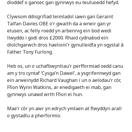
dioddef o ganser, gan gynnwys eu teuluoedd hefyd.
Clywsom ddisgrifiad teimladol iawn gan Geraint
Talfan Davies OBE o’r gwaith da a wneir gan yr
elusen, ac felly roedd yn arbennig ein bod wedi
llwyddo i godi dros £2000. Rhaid cydnabod ein
diolchgarwch dros haelioni’r gynulleidfa yn ogystal â
Father Tony Furlong.
Heb os, un o uchafbwyntiau’r perfformiad oedd canu
am y tro cyntaf ‘Cysga’n Dawel’, a ysgrifennwyd gan
ein arweinydd Richard Vaughan i un o aelodau’r côr,
Ffion Wynn Watkins, ar enedigaeth ei mab, gan
gynnwys unawd wrth Ffion ei hun.
Mae’r côr yn awr yn edrych ymlaen at flwyddyn arall
o gystadlu a pherformio.