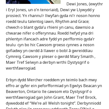
Dewi Jones, (ewythr
i Eryl Jones, un o’n tenoriaid), Dewi yw Llywydd y
prosiect. Yn rhannu’r llwyfan gyda ni‘r noson honno
roedd teulu talentog iawn, Rhythm and Grace;
chwech o blant gyda’u rhieni yn canu, dawnsio a
chwarae nifer o offerynnau. Roedd hefyd yna dri
phlentyn ifancach adre fydd yn perfformio gyda’r
teulu cyn bo hir. Cawsom groeso cynnes a noson
gofiadwy yn cwrdd â llawer o bobl â gwreiddiau
Cymreig. Cawsom y pleser o gwrdd Mary Smaith ,
Maer Tref Selwyn a derbyn wrthi Dystysgrif o
werthfawrogiad.
Erbyn dydd Mercher roeddem yn teimlo bach mwy
effro ar gyfer ein peforfformiad yn Egwlys Beacan yn
Beaverton, Ontario lle cawsom eto Dystysgrif o
werthfawrogiad gan John Grant, Maer Tref Brock,
dywedodd ef “We’re all Welsh tonight”. Derbynniodd