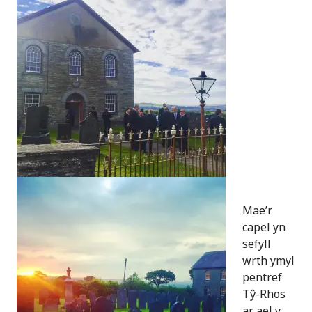
Mae’r
capel yn
sefyll
wrth ymyl
pentref
Tŷ-Rhos
ar ael y