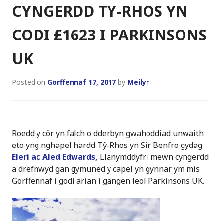
CYNGERDD TY-RHOS YN
CODI £1623 I PARKINSONS
UK
Posted on
Gorffennaf 17, 2017
by
Meilyr
Roedd y côr yn falch o dderbyn gwahoddiad unwaith
eto yng nghapel hardd Tŷ-Rhos yn Sir Benfro gydag
Eleri ac Aled Edwards,
Llanymddyfri mewn cyngerdd
a drefnwyd gan gymuned y capel yn gynnar ym mis
Gorffennaf i godi arian i gangen leol Parkinsons UK.