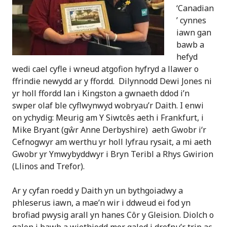
‘Canadian
’ cynnes
iawn gan
bawb a
hefyd
wedi cael cyfle i wneud atgofion hyfryd a llawer o
ffrindie newydd ar y ffordd. Dilynnodd Dewi Jones ni
yr holl ffordd lan i Kingston a gwnaeth ddod i’n
swper olaf ble cyflwynwyd wobryau’r Daith. I enwi
on ychydig: Meurig am Y Siwtcês aeth i Frankfurt, i
Mike Bryant (gŵr Anne Derbyshire) aeth Gwobr i‘r
Cefnogwyr am werthu yr holl lyfrau rysait, a mi aeth
Gwobr yr Ymwybyddwyr i Bryn Teribl a Rhys Gwirion
(Llinos and Trefor).
Ar y cyfan roedd y Daith yn un bythgoiadwy a
phleserus iawn, a mae’n wir i ddweud ei fod yn
brofiad pwysig arall yn hanes Côr y Gleision. Diolch o