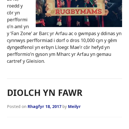
roedd y
côr yn
perfformi
o’n aml yn
y ‘Fan Zone’ ar Barc yr Arfau ac o gwmpas y ddinas yn
cynnwys perfformiad i dorf o dros 10,000 cyn y gêm
dyngedfenol yn erbyn Lloegr. Mae’r côr hefyd yn
perfformio’n gyson ym Mharc yr Arfau yn gemau
cartref y Gleision.
DIOLCH YN FAWR
Posted on
Rhagfyr 18, 2017
by
Meilyr