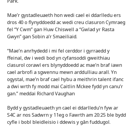
Park.
Mae’r gystadleuaeth hon wedi cael ei ddarlledu ers
dros 40 o flynyddoedd ac wedi creu clasuron Cymraeg
fel “Y Cwm” gan Huw Chiswell a “Gwlad yr Rasta
Gwyn” gan Sobin a’r Smaeiliaid.
“Mae’n anrhydedd i mi fel cerddor i gyrraedd y
ffeinal, dw i wedi bod yn cyfansoddi gweithiau
clasurol corawl ers blynyddoedd ac mae’n braf iawn
cael arbrofi a sgwennu mewn arddulliau arall. Yn
ogystal, mae’n braf cael hybu a meithrin talent ifanc
a dwi wrth fy modd mai Caitlin Mckee fydd yn canu’r
gan.” meddai Richard Vaughan
Bydd y gystadleuaeth yn cael ei ddarlledu’n fyw ar
S4C ar nos Sadwrn y 11eg o Fawrth am 20:25 ble bydd
cyfle i bobl bleidleisio i ddewis y gân fuddugol.