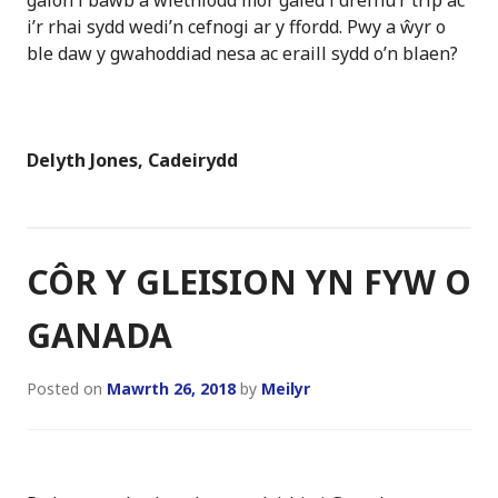
galon i bawb a wiethiodd mor galed i drefnu’r trip ac
i’r rhai sydd wedi’n cefnogi ar y ffordd. Pwy a ŵyr o
ble daw y gwahoddiad nesa ac eraill sydd o’n blaen?
Delyth Jones, Cadeirydd
CÔR Y GLEISION YN FYW O
GANADA
Posted on
Mawrth 26, 2018
by
Meilyr