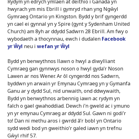
Rydym yn edrych ymlaen at deithio i Ganada yn
hwyrach ym mis Ebrill i gymryd rhan yng Ngŵyl
Gymraeg Ontario yn Kingston. Bydd y brif gyngerdd
yn cael ei gynnal yn y Spire (gynt y Sydenham United
Church) am 8yh ar ddydd Sadwrn 28 Ebrill. Am fwy o
wybodaeth a thocynnau, ewch i dudalen
Facebook
yr Ŵyl
neu i
wefan yr Ŵyl
Bydd yn benwythnos llawn o hwyl a diwylliant
Cymraeg gan gynnwys noson o hwyl gyda’r Noson
Lawen ar nos Wener. Ar ôl cyngerdd nos Sadwrn,
byddwn yn arwain yr Emynau Cymraeg yn y Gymanfa
Ganu ar y dydd Sul, nid unwaith, ond ddwywaith,
Bydd yn benwythnos arbennig iawn ac rydym yn
falch o gael gwahoddiad. Dewch i’n gweld ac i ymuno
yn yr emynau Cymraeg ar ddydd Sul. Gawn ni godi’r
to! Dan ni methu aros i gwrdd â’r bobl yn Ontario
sydd wedi bod yn gweithio’r galed iawn yn trefnu
Gŵyl rhif 57.