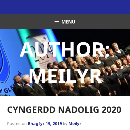
Skip
to
content
MENU
AUTHOR:
MEILYR
CYNGERDD NADOLIG 2020
Posted on
Rhagfyr 19, 2019
by
Meilyr