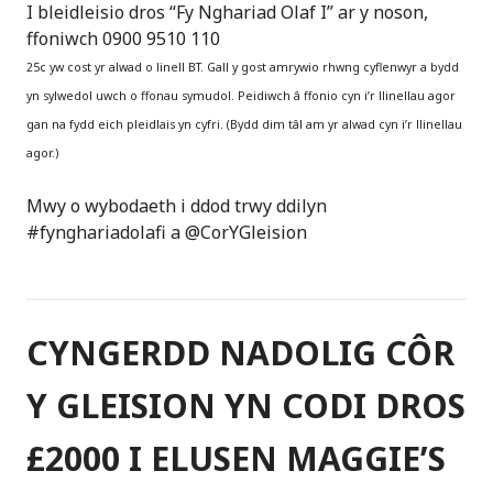
I bleidleisio dros “Fy Nghariad Olaf I” ar y noson,
ffoniwch 0900 9510 110
25c yw cost yr alwad o linell BT. Gall y gost amrywio rhwng cyflenwyr a bydd
yn sylwedol uwch o ffonau symudol. Peidiwch â ffonio cyn i’r llinellau agor
gan na fydd eich pleidlais yn cyfri. (Bydd dim tâl am yr alwad cyn i’r llinellau
agor.)
Mwy o wybodaeth i ddod trwy ddilyn
#fynghariadolafi a @CorYGleision
CYNGERDD NADOLIG CÔR
Y GLEISION YN CODI DROS
£2000 I ELUSEN MAGGIE’S