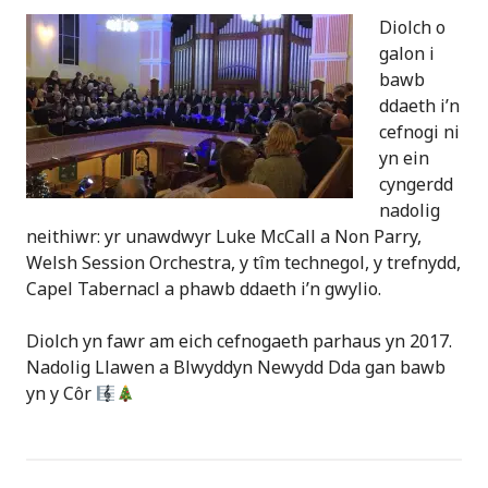
Diolch o
galon i
bawb
ddaeth i’n
cefnogi ni
yn ein
cyngerdd
nadolig
neithiwr: yr unawdwyr Luke McCall a Non Parry,
Welsh Session Orchestra, y tîm technegol, y trefnydd,
Capel Tabernacl a phawb ddaeth i’n gwylio.
Diolch yn fawr am eich cefnogaeth parhaus yn 2017.
Nadolig Llawen a Blwyddyn Newydd Dda gan bawb
yn y Côr