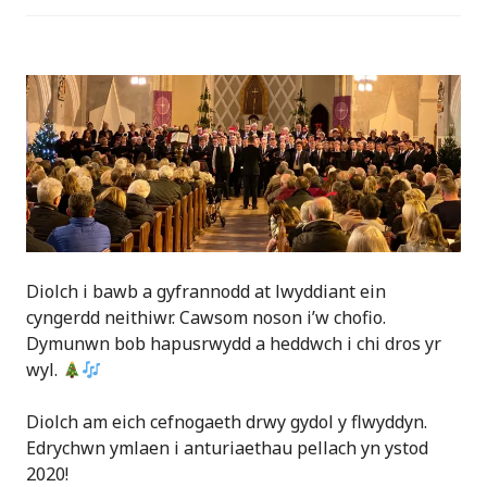
Diolch i bawb a gyfrannodd at lwyddiant ein
cyngerdd neithiwr. Cawsom noson i’w chofio.
Dymunwn bob hapusrwydd a heddwch i chi dros yr
wyl.
Diolch am eich cefnogaeth drwy gydol y flwyddyn.
Edrychwn ymlaen i anturiaethau pellach yn ystod
2020!