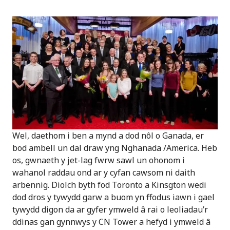
Wel, daethom i ben a mynd a dod nôl o Ganada, er
bod ambell un dal draw yng Nghanada /America. Heb
os, gwnaeth y jet-lag fwrw sawl un ohonom i
wahanol raddau ond ar y cyfan cawsom ni daith
arbennig. Diolch byth fod Toronto a Kinsgton wedi
dod dros y tywydd garw a buom yn ffodus iawn i gael
tywydd digon da ar gyfer ymweld â rai o leoliadau’r
ddinas gan gynnwys y CN Tower a hefyd i ymweld â