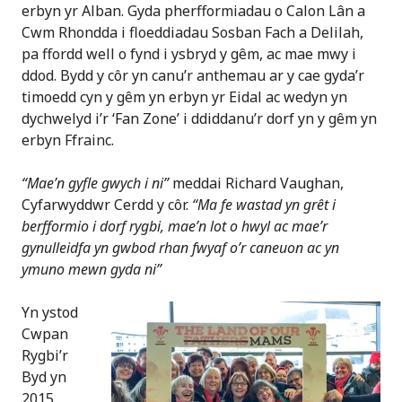
erbyn yr Alban. Gyda pherfformiadau o Calon Lân a
Cwm Rhondda i floeddiadau Sosban Fach a Delilah,
pa ffordd well o fynd i ysbryd y gêm, ac mae mwy i
ddod. Bydd y côr yn canu’r anthemau ar y cae gyda’r
timoedd cyn y gêm yn erbyn yr Eidal ac wedyn yn
dychwelyd i’r ‘Fan Zone’ i ddiddanu’r dorf yn y gêm yn
erbyn Ffrainc.
“Mae’n gyfle gwych i ni”
meddai Richard Vaughan,
Cyfarwyddwr Cerdd y côr.
“Ma fe wastad yn grêt i
berfformio i dorf rygbi, mae’n lot o hwyl ac mae’r
gynulleidfa yn gwbod rhan fwyaf o’r caneuon ac yn
ymuno mewn gyda ni”
Yn ystod
Cwpan
Rygbi’r
Byd yn
2015,