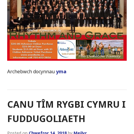
Archebwch docynnau
yma
CANU TÎM RYGBI CYMRU I
FUDDUGOLIAETH
Posted on
Chwefror 14, 2018
by
Meilyr