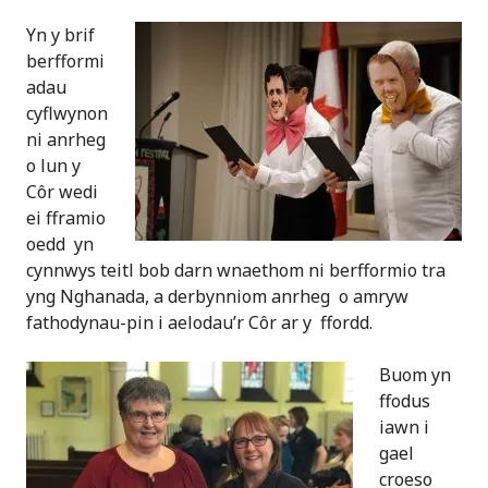
Yn y brif
berfformi
adau
cyflwynon
ni anrheg
o lun y
Côr wedi
ei fframio
oedd yn
cynnwys teitl bob darn wnaethom ni berfformio tra
yng Nghanada, a derbynniom anrheg o amryw
fathodynau-pin i aelodau’r Côr ar y ffordd.
Buom yn
ffodus
iawn i
gael
croeso