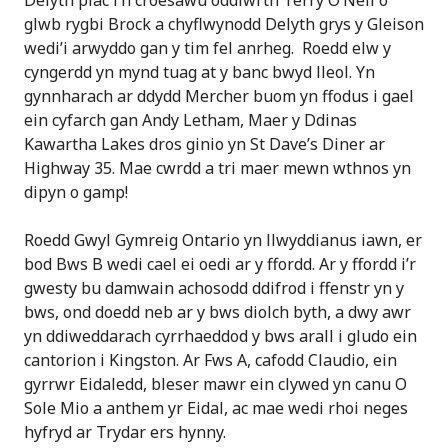
Delyth plac i’n croesawu oddiwrth Terry O’Neil o
glwb rygbi Brock a chyflwynodd Delyth grys y Gleison
wedi’i arwyddo gan y tim fel anrheg. Roedd elw y
cyngerdd yn mynd tuag at y banc bwyd lleol. Yn
gynnharach ar ddydd Mercher buom yn ffodus i gael
ein cyfarch gan Andy Letham, Maer y Ddinas
Kawartha Lakes dros ginio yn St Dave’s Diner ar
Highway 35. Mae cwrdd a tri maer mewn wthnos yn
dipyn o gamp!
Roedd Gwyl Gymreig Ontario yn llwyddianus iawn, er
bod Bws B wedi cael ei oedi ar y ffordd. Ar y ffordd i’r
gwesty bu damwain achosodd ddifrod i ffenstr yn y
bws, ond doedd neb ar y bws diolch byth, a dwy awr
yn ddiweddarach cyrrhaeddod y bws arall i gludo ein
cantorion i Kingston. Ar Fws A, cafodd Claudio, ein
gyrrwr Eidaledd, bleser mawr ein clywed yn canu O
Sole Mio a anthem yr Eidal, ac mae wedi rhoi neges
hyfryd ar Trydar ers hynny.