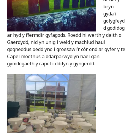
bryn
gyda’i
golygfeyd
d godidog
ar hyd y ffermdir gyfagods. Roedd hi werth y daith o
Gaerdydd, nid yn unig i weld y machlud haul
gogneddus oedd yno i groesawi’r côr ond ar gyfer y te
Capel moethus a ddarparwyd yn hael gan
gymdogaeth y capel i ddilyn y gyngerdd.