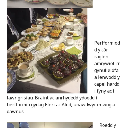
Perfformiod
d y côr
raglen
amrywiol i’r
gynulleidfa
a lenwodd y
capel hardd
i fyny ac i
lawr grisiau. Braint ac anrhydedd ydoedd i
berfformio gydag Eleri ac Aled, unawdwyr enwog a
dawnus.
Roedd y