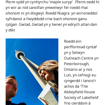
fferm sydd yn cynhyrchu ‘maple suryp’ . Fferm oedd hi
yn wir ac nid canolfan ymwelwyr fel roedd rhai
ohonom ni yn disgwyl. Roedd Niagra yn wirioneddol
syfrdanol a llwyddodd criw bach ohonom ganu
cytgan Gwlad, Gwlad yn y twnel yn edrych allan dan
y dŵr.
Roedd ein
perfformiad cyntaf
yn y Selwyn
Outreach Centre yn
Peterborough,
Ontario ar y nos
Lun, yn cefnogi eu
cyngerdd i lansio’r
achos da ‘The
Abbeyfield House
Society of Lakefield’.
Yno cwrddom â