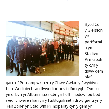
Bydd Côr
y Gleision
yn
perfformi
o yn
Stadiwm
Principali
ty cyn y
ddwy gêm
olaf
gartref Pencampwriaeth y Chwe Gwlad y flwyddyn
hon. Wedi dechrau llwyddiannus i dîm rygbi Cymru
yn erbyn yr Alban mae’r Côr yn hoffi meddwl eu bod
wedi chware rhan yn y fuddugoliaeth drwy ganu yn y
‘Fan Zone’ yn Stadiwm Principality cyn y gêm yn