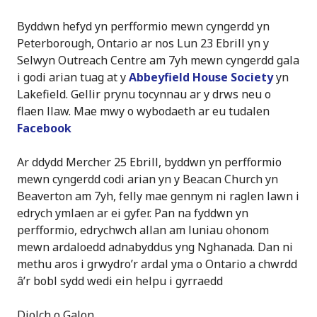
Byddwn hefyd yn perfformio mewn cyngerdd yn
Peterborough, Ontario ar nos Lun 23 Ebrill yn y
Selwyn Outreach Centre am 7yh mewn cyngerdd gala
i godi arian tuag at y
Abbeyfield House Society
yn
Lakefield. Gellir prynu tocynnau ar y drws neu o
flaen llaw. Mae mwy o wybodaeth ar eu tudalen
Facebook
Ar ddydd Mercher 25 Ebrill, byddwn yn perfformio
mewn cyngerdd codi arian yn y Beacan Church yn
Beaverton am 7yh, felly mae gennym ni raglen lawn i
edrych ymlaen ar ei gyfer. Pan na fyddwn yn
perfformio, edrychwch allan am luniau ohonom
mewn ardaloedd adnabyddus yng Nghanada. Dan ni
methu aros i grwydro’r ardal yma o Ontario a chwrdd
â’r bobl sydd wedi ein helpu i gyrraedd
Diolch o Galon