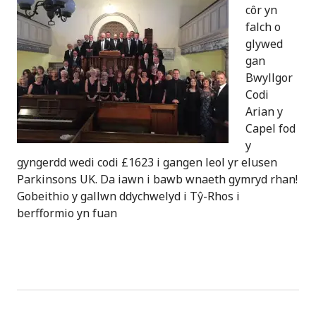
côr yn
falch o
glywed
gan
Bwyllgor
Codi
Arian y
Capel fod
y
gyngerdd wedi codi £1623 i gangen leol yr elusen
Parkinsons UK. Da iawn i bawb wnaeth gymryd rhan!
Gobeithio y gallwn ddychwelyd i Tŷ-Rhos i
berfformio yn fuan