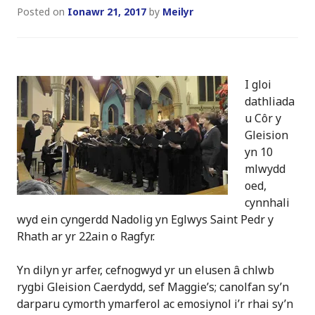
Posted on
Ionawr 21, 2017
by
Meilyr
I gloi
dathliada
u Côr y
Gleision
yn 10
mlwydd
oed,
cynnhali
wyd ein cyngerdd Nadolig yn Eglwys Saint Pedr y
Rhath ar yr 22ain o Ragfyr.
Yn dilyn yr arfer, cefnogwyd yr un elusen â chlwb
rygbi Gleision Caerdydd, sef Maggie’s; canolfan sy’n
darparu cymorth ymarferol ac emosiynol i’r rhai sy’n