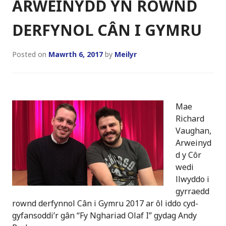
ARWEINYDD YN ROWND
DERFYNOL CÂN I GYMRU
Posted on
Mawrth 6, 2017
by
Meilyr
Mae
Richard
Vaughan,
Arweinyd
d y Côr
wedi
llwyddo i
gyrraedd
rownd derfynnol Cân i Gymru 2017 ar ôl iddo cyd-
gyfansoddi’r gân “Fy Nghariad Olaf I” gydag Andy