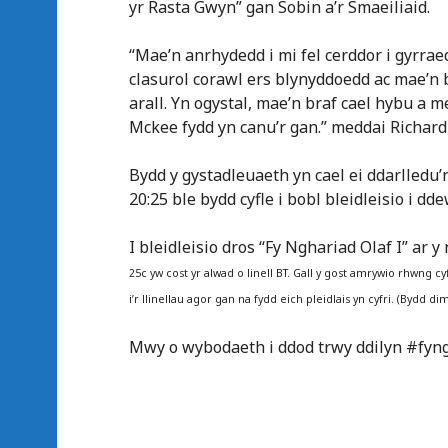
yr Rasta Gwyn” gan Sobin a’r Smaeiliaid.
“Mae’n anrhydedd i mi fel cerddor i gyrrae
clasurol corawl ers blynyddoedd ac mae’n
arall. Yn ogystal, mae’n braf cael hybu a m
Mckee fydd yn canu’r gan.” meddai Richar
Bydd y gystadleuaeth yn cael ei ddarlledu
20:25 ble bydd cyfle i bobl bleidleisio i dd
I bleidleisio dros “Fy Nghariad Olaf I” ar 
25c yw cost yr alwad o linell BT. Gall y gost amrywio rhwng 
i’r llinellau agor gan na fydd eich pleidlais yn cyfri. (Bydd dim
Mwy o wybodaeth i ddod trwy ddilyn #fyng