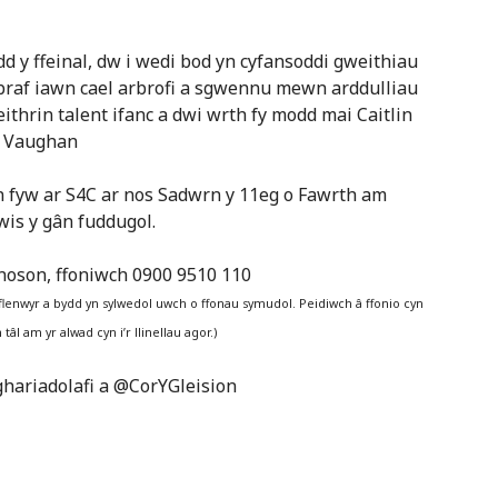
dd y ffeinal, dw i wedi bod yn cyfansoddi gweithiau
 braf iawn cael arbrofi a sgwennu mewn arddulliau
eithrin talent ifanc a dwi wrth fy modd mai Caitlin
d Vaughan
’n fyw ar S4C ar nos Sadwrn y 11eg o Fawrth am
ewis y gân fuddugol.
y noson, ffoniwch 0900 9510 110
cyflenwyr a bydd yn sylwedol uwch o ffonau symudol. Peidiwch â ffonio cyn
 tâl am yr alwad cyn i’r llinellau agor.)
hariadolafi a @CorYGleision