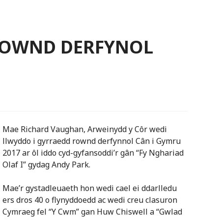
ROWND DERFYNOL
Mae Richard Vaughan, Arweinydd y Côr wedi
llwyddo i gyrraedd rownd derfynnol Cân i Gymru
2017 ar ôl iddo cyd-gyfansoddi’r gân “Fy Nghariad
Olaf I” gydag Andy Park.
Mae’r gystadleuaeth hon wedi cael ei ddarlledu
ers dros 40 o flynyddoedd ac wedi creu clasuron
Cymraeg fel “Y Cwm” gan Huw Chiswell a “Gwlad