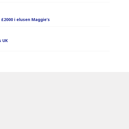
 £2000 i elusen Maggie’s
s UK