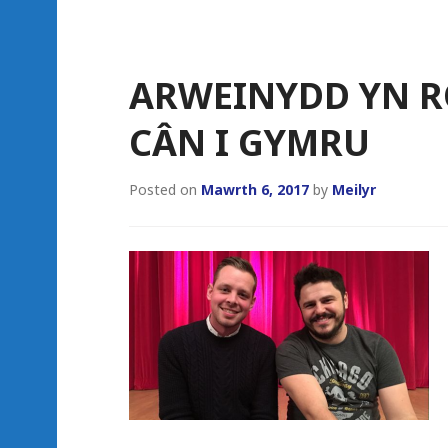
Skip
to
content
ARWEINYDD YN 
CÂN I GYMRU
Posted on
Mawrth 6, 2017
by
Meilyr