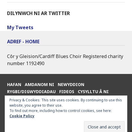
DILYNWCH NI AR TWITTER
My Tweets
ADREF - HOME
Côr y Gleision/Cardiff Blues Choir Registered charity
number 1192490
HAFAN
AMDANOM NI
NEWYDDION
RYGBI/DIGWYDDIADAU
FIDEOS
CYSYLLTU Â NI
ENGLISH
Privacy & Cookies: This site uses cookies. By continuing to use this
website, you agree to their use.
To find out more, including how to control cookies, see here:
Cookie Policy
Proudly powered by WordPress
|
Theme: Goran by
WordPress.com
.