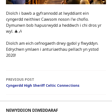
Diolch i bawb a gyfrannodd at lwyddiant ein
cyngerdd neithiwr. Cawsom noson i’w chofio.
Dymunwn bob hapusrwydd a heddwch i chi dros yr
wyl. 🎄🎶
Diolch am eich cefnogaeth drwy gydol y flwyddyn.
Edrychwn ymlaen i anturiaethau pellach yn ystod
2020!
Post
PREVIOUS POST
Cyngerdd High Sheriff Celtic Connections
navigation
NEWYDDION DIWEDDARAF