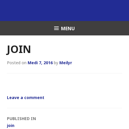
Skip
to
content
MENU
JOIN
Posted on
Medi 7, 2016
by
Meilyr
Leave a comment
Post
PUBLISHED IN
join